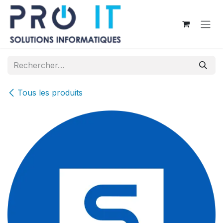
Se rendre au contenu
Tous les produits