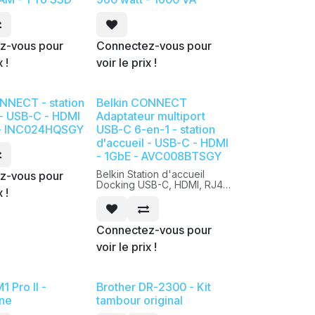
z-vous pour
Connectez-vous pour
x !
voir le prix !
NNECT - station
Belkin CONNECT
 - USB-C - HDMI
Adaptateur multiport
 - INC024HQSGY
USB-C 6-en-1 - station
d'accueil - USB-C - HDMI
- 1GbE - AVC008BTSGY
Belkin Station d'accueil
z-vous pour
Docking USB-C, HDMI, RJ45,
x !
PD 100w
Connectez-vous pour
voir le prix !
1 Pro II -
Brother DR-2300 - Kit
ne
tambour original