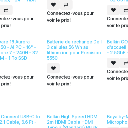
Connectez-vous pour
ctez-vous pour
Connecte
voir le prix !
 prix !
voir le pri
ware 16 Aurora
Batterie de rechange Dell
Belkin CO
0 - AI PC - 16" -
3 cellules 56 Wh au
d'accueil
Core 7 - 240H - 32
lithium ion pour Precision
- 2.5GbE
M - 1 To SSD
5550
Connecte
ctez-vous pour
Connectez-vous pour
voir le pri
 prix !
voir le prix !
n Connect USB-C to
Belkin High Speed HDMI
Boya by-M
.1 Cable, 6.6 Ft -
2m HDMI Cable HDMI
Micropho
Type a (Standard) Black