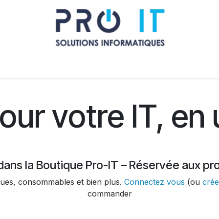
Qui sommes nous ?
Nous contacter
La boutique des pr
ur votre IT, en u
ans la Boutique Pro-IT – Réservée aux pr
ques, consommables et bien plus.
Connectez vous
(ou
cré
commander