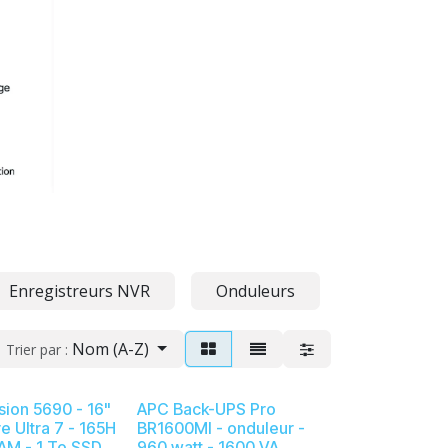
Enregistreurs NVR
Onduleurs
Commutate
Nom (A-Z)
Trier par :
ision 5690 - 16"
APC Back-UPS Pro
re Ultra 7 - 165H
BR1600MI - onduleur -
AM - 1 To SSD
960 watt - 1600 VA