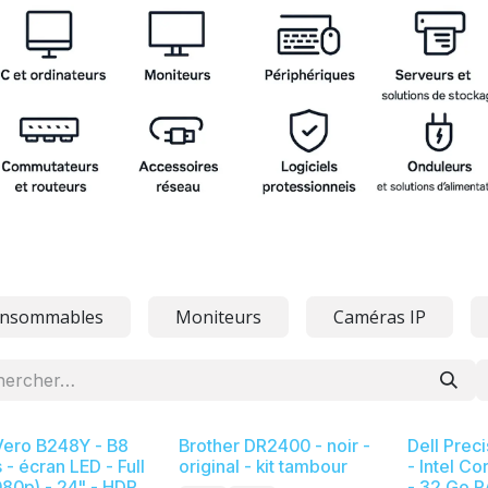
nsommables
Moniteurs
Caméras IP
Vero B248Y - B8
Brother DR2400 - noir -
Dell Prec
 - écran LED - Full
original - kit tambour
- Intel Co
080p) - 24" - HDR
- 32 Go R