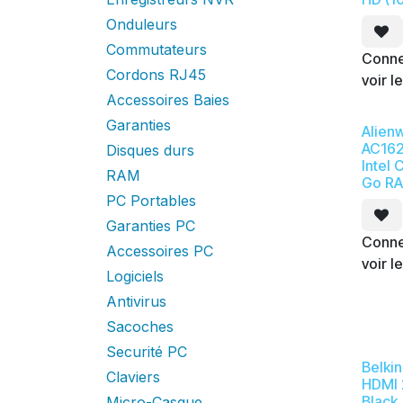
Onduleurs
Commutateurs
Conne
Cordons RJ45
voir le
Accessoires Baies
Garanties
Alien
AC1625
Disques durs
Intel 
RAM
Go RA
PC Portables
Garanties PC
Conne
Accessoires PC
voir le
Logiciels
Antivirus
Sacoches
Securité PC
Belki
Claviers
HDMI 2
Black
Micro-Casque