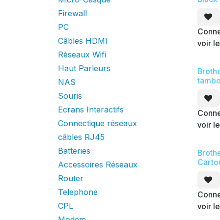
Firewall
PC
Conne
Câbles HDMI
voir le
Réseaux Wifi
Haut Parleurs
Broth
tambo
NAS
Souris
Ecrans Interactifs
Conne
Connectique réseaux
voir le
câbles RJ45
Batteries
Broth
Carto
Accessoires Réseaux
Router
Telephone
Conne
CPL
voir le
Modem