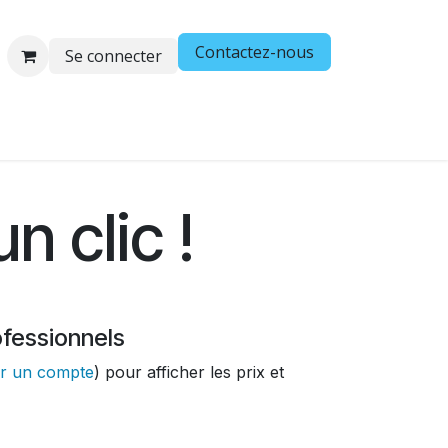
Contactez-nous
Se connecter
os
Demande de compte
Vos problématiques, nos soluti
n clic !
ofessionnels
er un compte
) pour afficher les prix et