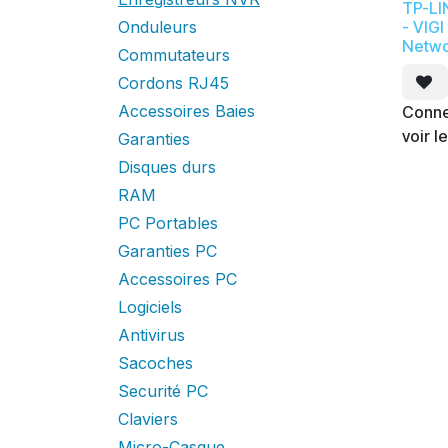
TP-LI
Onduleurs
- VIG
Netwo
Commutateurs
Cordons RJ45
Accessoires Baies
Conne
voir le
Garanties
Disques durs
RAM
PC Portables
Garanties PC
Accessoires PC
Logiciels
Antivirus
Sacoches
Securité PC
Claviers
Micro-Casque