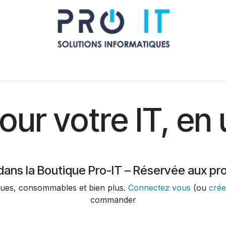
Qui sommes nous ?
Nous contacter
La boutique des pr
ur votre IT, en u
ans la Boutique Pro-IT – Réservée aux pr
ques, consommables et bien plus.
Connectez vous
(ou
cré
commander