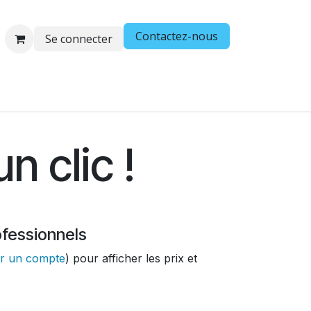
Contactez-nous
Se connecter
os
Demande de compte
Vos problématiques, nos soluti
n clic !
ofessionnels
er un compte
) pour afficher les prix et