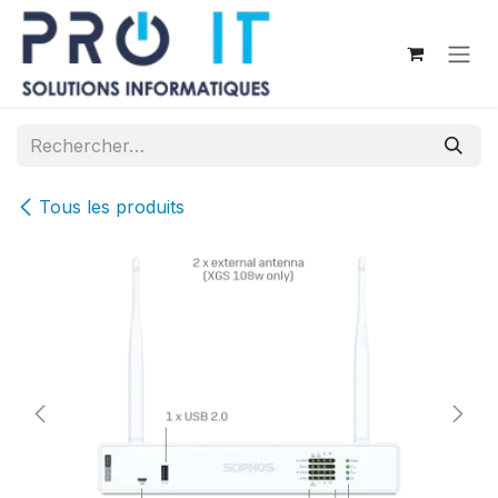
Se rendre au contenu
Tous les produits