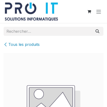
Se rendre au contenu
Tous les produits