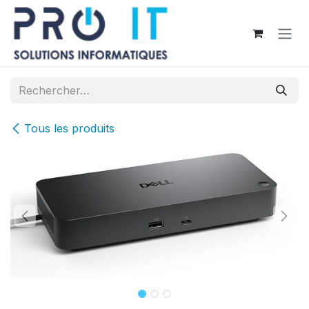
Se rendre au contenu
Tous les produits