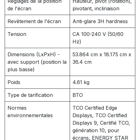
Réglages de la position
Hauteur, pivot (rotation),
de l'écran
pivotant, inclinaison
Revêtement de l'écran
Anti-glare 3H hardness
Tension
CA 100-240 V (50/60
Hz)
Dimensions (LxPxH) -
53.864 cm x 18.175 cm x
avec support (position la
36.4 cm
plus basse)
Poids
4.61 kg
Type de tarification
BTO
Normes
TCO Certified Edge
environnementales
Displays, TCO Certified
Displays 9, Certifié TCO,
génération 10, pour
écrans, ENERGY STAR