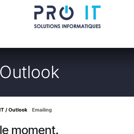
Qui sommes nous ?
Nous contacter
La boutique des pr
 Outlook
IT / Outlook
Emailing
 le moment.