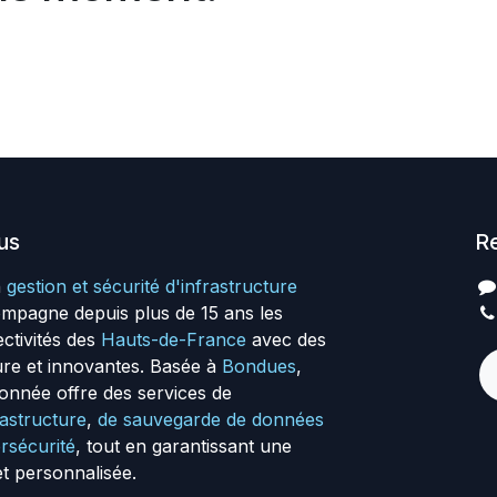
us
R
n
gestion et sécurité d'infrastructure
ompagne depuis plus de 15 ans les
ectivités des
Hauts-de-France
avec des
ure et innovantes. Basée à
Bondues
,
onnée offre des services de
frastructure
,
de sauvegarde de données
rsécurité
, tout en garantissant une
et personnalisée.