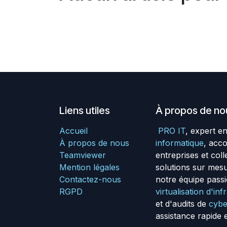
Liens utiles
À propos de no
Accueil
PRO IT
, expert e
À propos de nous
informatique
, acc
Teamviewer
entreprises et coll
Mention légales
solutions sur mes
Contactez-nous
notre équipe passi
RGPD
virtualisation d'in
et d'audits de
cybe
assistance rapide 